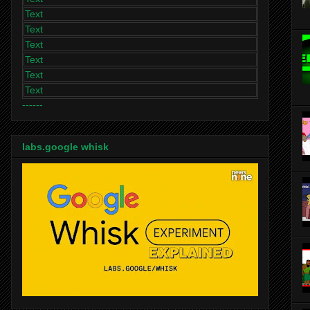
Text
Text
Text
Text
Text
Text
------
labs.google whisk