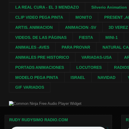
LA REAL CURA - EL 3 MENDAZO
Silverio Animation
CLIP VIDEO PEGA PINTA
MONITO
PRESENT ,A
ARTIS. ANIMACION
ANIMACION -SV
3D VEREZ
VIDEOS. DE LAS PÁGINAS
FIESTA
MINI-1
ANIMALES -AVES
PARA PROVAR
NATURAL C
ANIMALES PRE HISTORICO
VARIADAS-USA
A
PORTADS ANIMACIONES
LOCUTORES
RADIO
MODELO PEGA PINTA
ISRAEL
NAVIDAD
GIF VARIADOS
Free Audio Player Widget
RUDY RUDYSIMO RADIO.COM
R