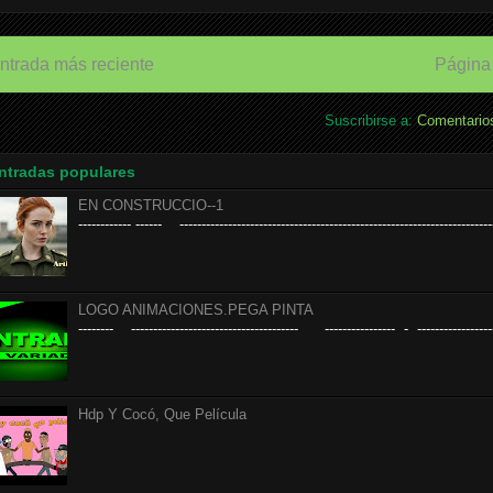
ntrada más reciente
Página 
Suscribirse a:
Comentarios
ntradas populares
EN CONSTRUCCIO--1
------------ ------ ------------------------------------------------------------------------
LOGO ANIMACIONES.PEGA PINTA
-------- -------------------------------------- ---------------- - ------------------
Hdp Y Cocó, Que Película