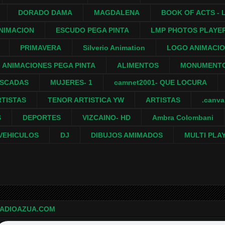
DORADO DAMA
MAGDALENA
BOOK OF ACTS - L
NIMACION
ESCUDO PEGA PINTA
LMP PHOTOS PLAYE
PRIMAVERA
Silverio Animation
LOGO ANIMACI
ANIMACIONES PEGA PINTA
ALIMENTOS
MONUMENTO
ASCADAS
MUJERES- 1
camnet2001- QUE LOCURA
RTISTAS
TENOR ARTISTICA YW
ARTISTAS
.canv
S
DEPORTES
VIZCAINO- HD
Ambra Colombani
VEHICULOS
DJ
DIBUJOS AMIMADOS
MULTI PLA
ADIOAZUA.COM