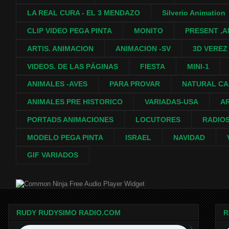
LA REAL CURA - EL 3 MENDAZO
Silverio Animation
CLIP VIDEO PEGA PINTA
MONITO
PRESENT ,A
ARTIS. ANIMACION
ANIMACION -SV
3D VEREZ
VIDEOS. DE LAS PÁGINAS
FIESTA
MINI-1
ANIMALES -AVES
PARA PROVAR
NATURAL C
ANIMALES PRE HISTORICO
VARIADAS-USA
A
PORTADS ANIMACIONES
LOCUTORES
RADIO
MODELO PEGA PINTA
ISRAEL
NAVIDAD
GIF VARIADOS
Free Audio Player Widget
RUDY RUDYSIMO RADIO.COM
R