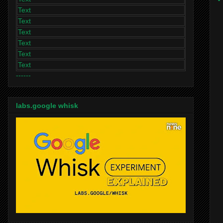
Text
Text
Text
Text
Text
Text
------
labs.google whisk