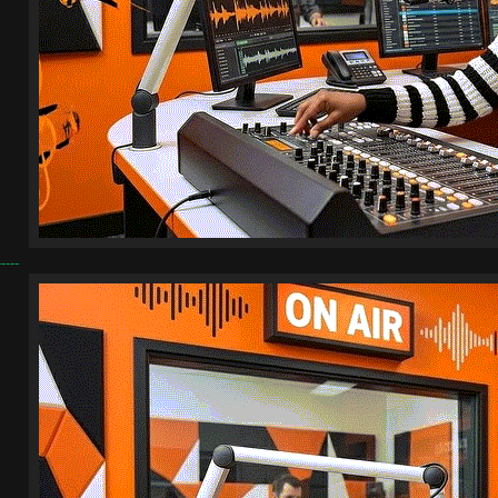
-----