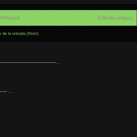
Principal
Entrada antigua
 de la entrada (Atom)
---------------------------------------------...
----- ...