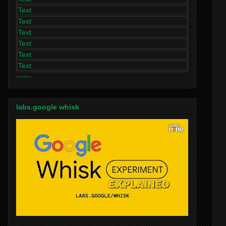
Text
Text
Text
Text
Text
Text
------
labs.google whisk