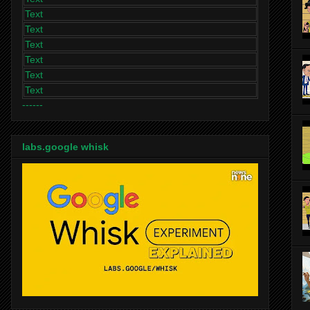
Text
Text
Text
Text
Text
Text
------
labs.google whisk