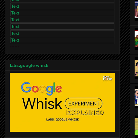
Text
Text
Text
Text
Text
Text
------
labs.google whisk