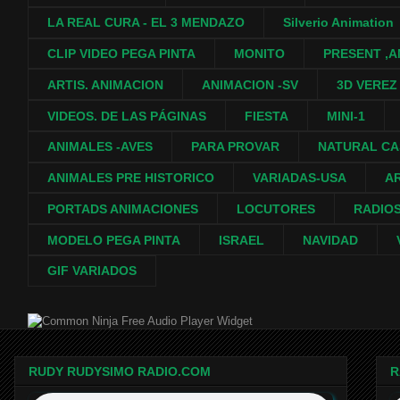
LA REAL CURA - EL 3 MENDAZO
Silverio Animation
CLIP VIDEO PEGA PINTA
MONITO
PRESENT ,A
ARTIS. ANIMACION
ANIMACION -SV
3D VEREZ
VIDEOS. DE LAS PÁGINAS
FIESTA
MINI-1
ANIMALES -AVES
PARA PROVAR
NATURAL C
ANIMALES PRE HISTORICO
VARIADAS-USA
A
PORTADS ANIMACIONES
LOCUTORES
RADIO
MODELO PEGA PINTA
ISRAEL
NAVIDAD
GIF VARIADOS
Free Audio Player Widget
RUDY RUDYSIMO RADIO.COM
R