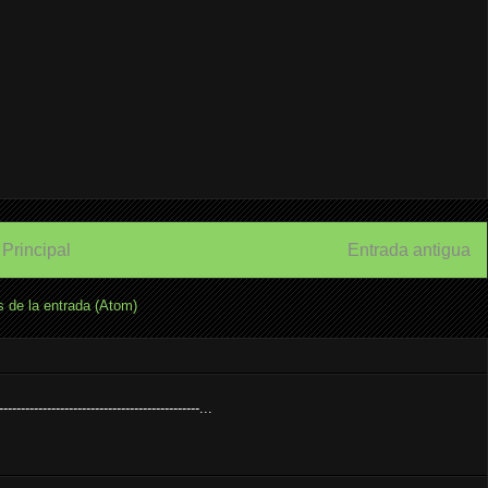
Principal
Entrada antigua
 de la entrada (Atom)
---------------------------------------------...