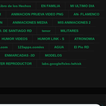
ibro de los Hechos
EN FAMILIA
MI ULTIMO DIA
R
ANIMACION PRUEVA VIDEO PNG
AN- FLAMENCO
ON
ANIMACIONES MEDIA
MIS ANIMACIONES 2
. DE SANTIAGO RD
tenor
MILITARES
HUMOR VIDEOS
HUMOR LINK - S
ATRONOMIA
a.com
123apps.com/es
AGUA
El Pio RD
ENMARCADAS -3D
MODELOS
YER REPRODUCTOR
labs.google/fx/es-/whisk