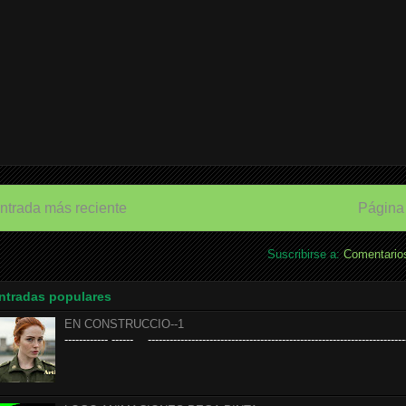
ntrada más reciente
Página 
Suscribirse a:
Comentarios
ntradas populares
EN CONSTRUCCIO--1
------------ ------ ------------------------------------------------------------------------