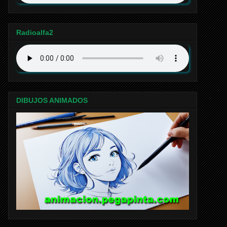
Radioalfa2
DIBUJOS ANIMADOS