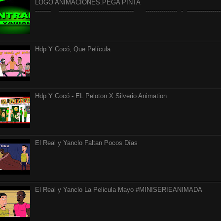
LOGO ANIMACIONES.PEGA PINTA
-------- -------------------------------------- ---------------- - ------------------
Hdp Y Cocó, Que Película
Hdp Y Cocó - EL Peloton X Silverio Animation
El Real y Yanclo Faltan Pocos Días
El Real y Yanclo La Pelicula Mayo #MINISERIEANIMADA