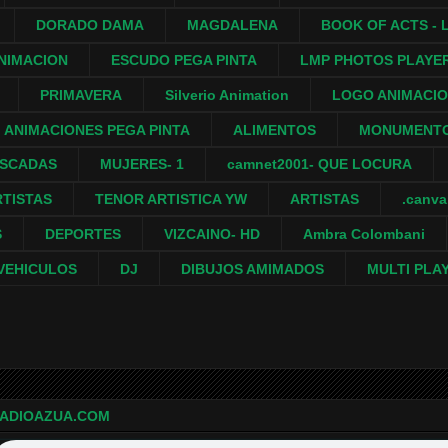
DORADO DAMA
MAGDALENA
BOOK OF ACTS - L
NIMACION
ESCUDO PEGA PINTA
LMP PHOTOS PLAYE
PRIMAVERA
Silverio Animation
LOGO ANIMACI
ANIMACIONES PEGA PINTA
ALIMENTOS
MONUMENTO
ASCADAS
MUJERES- 1
camnet2001- QUE LOCURA
RTISTAS
TENOR ARTISTICA YW
ARTISTAS
.canv
S
DEPORTES
VIZCAINO- HD
Ambra Colombani
VEHICULOS
DJ
DIBUJOS AMIMADOS
MULTI PLA
ADIOAZUA.COM