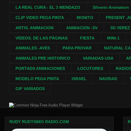
LA REAL CURA - EL 3 MENDAZO
Silverio Animation
CLIP VIDEO PEGA PINTA
MONITO
PRESENT ,A
ARTIS. ANIMACION
ANIMACION -SV
3D VEREZ
VIDEOS. DE LAS PÁGINAS
FIESTA
MINI-1
ANIMALES -AVES
PARA PROVAR
NATURAL C
ANIMALES PRE HISTORICO
VARIADAS-USA
A
PORTADS ANIMACIONES
LOCUTORES
RADIO
MODELO PEGA PINTA
ISRAEL
NAVIDAD
GIF VARIADOS
Free Audio Player Widget
RUDY RUDYSIMO RADIO.COM
R