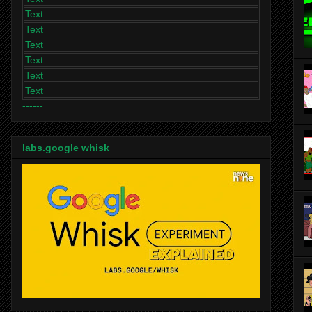
Text
Text
Text
Text
Text
Text
------
labs.google whisk