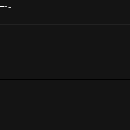
----- ...