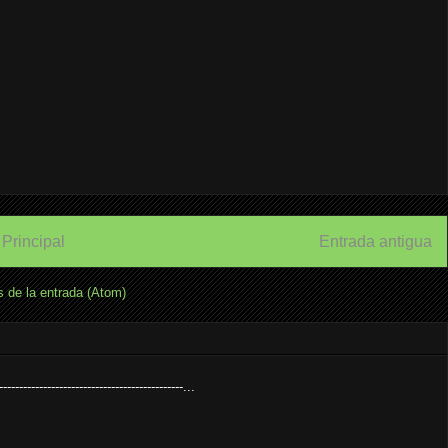
Principal
Entrada antigua
 de la entrada (Atom)
---------------------------------------------...