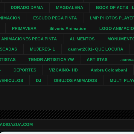
DORADO DAMA
MAGDALENA
BOOK OF ACTS - L
NIMACION
ESCUDO PEGA PINTA
LMP PHOTOS PLAYE
PRIMAVERA
Silverio Animation
LOGO ANIMACI
ANIMACIONES PEGA PINTA
ALIMENTOS
MONUMENTO
ASCADAS
MUJERES- 1
camnet2001- QUE LOCURA
RTISTAS
TENOR ARTISTICA YW
ARTISTAS
.canv
S
DEPORTES
VIZCAINO- HD
Ambra Colombani
VEHICULOS
DJ
DIBUJOS AMIMADOS
MULTI PLA
ADIOAZUA.COM