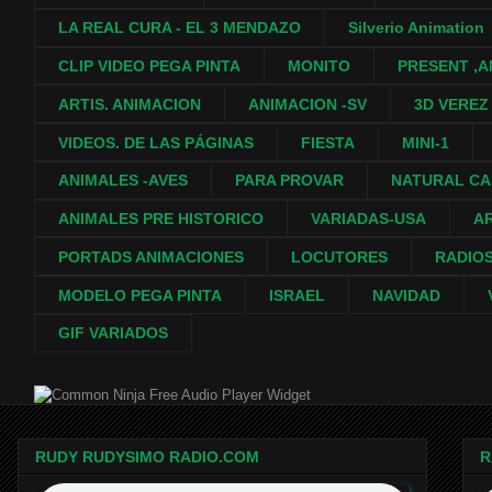
LA REAL CURA - EL 3 MENDAZO
Silverio Animation
CLIP VIDEO PEGA PINTA
MONITO
PRESENT ,A
ARTIS. ANIMACION
ANIMACION -SV
3D VEREZ
VIDEOS. DE LAS PÁGINAS
FIESTA
MINI-1
ANIMALES -AVES
PARA PROVAR
NATURAL C
ANIMALES PRE HISTORICO
VARIADAS-USA
A
PORTADS ANIMACIONES
LOCUTORES
RADIO
MODELO PEGA PINTA
ISRAEL
NAVIDAD
GIF VARIADOS
Free Audio Player Widget
RUDY RUDYSIMO RADIO.COM
R