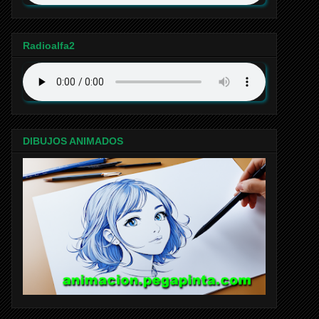
Radioalfa2
DIBUJOS ANIMADOS