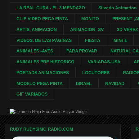
LA REAL CURA - EL 3 MENDAZO
Silverio Animation
CLIP VIDEO PEGA PINTA
MONITO
PRESENT ,A
ARTIS. ANIMACION
ANIMACION -SV
3D VEREZ
VIDEOS. DE LAS PÁGINAS
FIESTA
MINI-1
ANIMALES -AVES
PARA PROVAR
NATURAL C
ANIMALES PRE HISTORICO
VARIADAS-USA
A
PORTADS ANIMACIONES
LOCUTORES
RADIO
MODELO PEGA PINTA
ISRAEL
NAVIDAD
GIF VARIADOS
Free Audio Player Widget
RUDY RUDYSIMO RADIO.COM
R