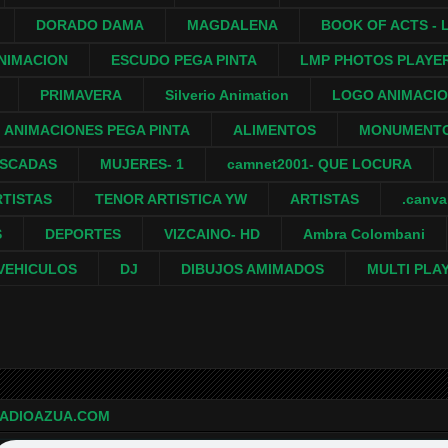
DORADO DAMA
MAGDALENA
BOOK OF ACTS - L
NIMACION
ESCUDO PEGA PINTA
LMP PHOTOS PLAYE
PRIMAVERA
Silverio Animation
LOGO ANIMACI
ANIMACIONES PEGA PINTA
ALIMENTOS
MONUMENTO
ASCADAS
MUJERES- 1
camnet2001- QUE LOCURA
RTISTAS
TENOR ARTISTICA YW
ARTISTAS
.canv
S
DEPORTES
VIZCAINO- HD
Ambra Colombani
VEHICULOS
DJ
DIBUJOS AMIMADOS
MULTI PLA
ADIOAZUA.COM