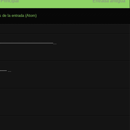
Principal
Entrada antigua
 de la entrada (Atom)
---------------------------------------------...
----- ...