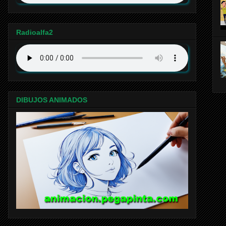
Radioalfa2
DIBUJOS ANIMADOS