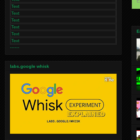
E
Text
Text
Text
Text
E
Text
Text
------
labs.google whisk