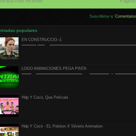
ntrada más reciente
Página 
Suscribirse a:
Comentarios
ntradas populares
EN CONSTRUCCIO--1
------------ ------ ------------------------------------------------------------------------
LOGO ANIMACIONES.PEGA PINTA
-------- -------------------------------------- ---------------- - ------------------
Hdp Y Cocó, Que Película
Hdp Y Cocó - EL Peloton X Silverio Animation