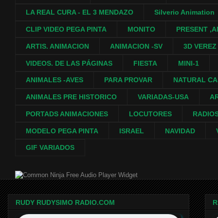
LA REAL CURA - EL 3 MENDAZO
Silverio Animation
CLIP VIDEO PEGA PINTA
MONITO
PRESENT ,A
ARTIS. ANIMACION
ANIMACION -SV
3D VEREZ
VIDEOS. DE LAS PÁGINAS
FIESTA
MINI-1
ANIMALES -AVES
PARA PROVAR
NATURAL C
ANIMALES PRE HISTORICO
VARIADAS-USA
A
PORTADS ANIMACIONES
LOCUTORES
RADIO
MODELO PEGA PINTA
ISRAEL
NAVIDAD
GIF VARIADOS
Free Audio Player Widget
RUDY RUDYSIMO RADIO.COM
R