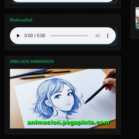
Radioalfa2
DIBUJOS ANIMADOS