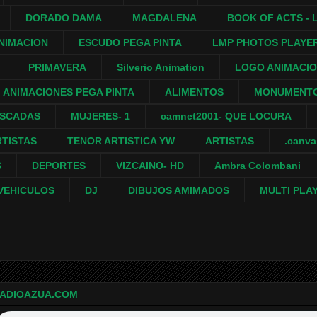
DORADO DAMA
MAGDALENA
BOOK OF ACTS - L
NIMACION
ESCUDO PEGA PINTA
LMP PHOTOS PLAYE
PRIMAVERA
Silverio Animation
LOGO ANIMACI
ANIMACIONES PEGA PINTA
ALIMENTOS
MONUMENTO
ASCADAS
MUJERES- 1
camnet2001- QUE LOCURA
RTISTAS
TENOR ARTISTICA YW
ARTISTAS
.canv
S
DEPORTES
VIZCAINO- HD
Ambra Colombani
VEHICULOS
DJ
DIBUJOS AMIMADOS
MULTI PLA
ADIOAZUA.COM