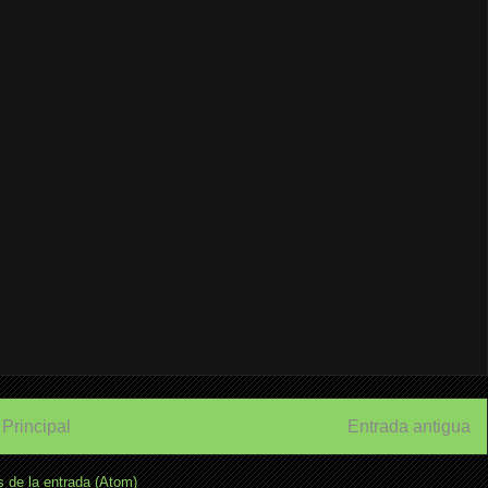
Principal
Entrada antigua
 de la entrada (Atom)