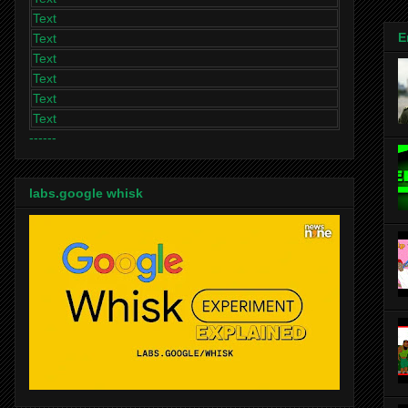
Text
E
Text
Text
Text
Text
Text
------
labs.google whisk