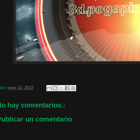
 la/s
junio 13, 2023
o hay comentarios.:
ublicar un comentario