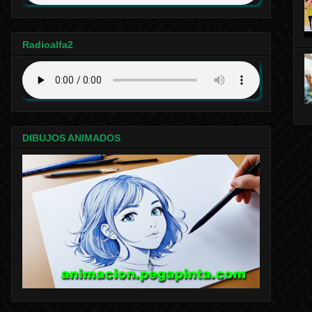
Radioalfa2
DIBUJOS ANIMADOS