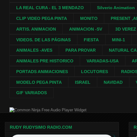
LA REAL CURA - EL 3 MENDAZO
Silverio Animation
CLIP VIDEO PEGA PINTA
MONITO
PRESENT ,A
ARTIS. ANIMACION
ANIMACION -SV
3D VEREZ
VIDEOS. DE LAS PÁGINAS
FIESTA
MINI-1
ANIMALES -AVES
PARA PROVAR
NATURAL C
ANIMALES PRE HISTORICO
VARIADAS-USA
A
PORTADS ANIMACIONES
LOCUTORES
RADIO
MODELO PEGA PINTA
ISRAEL
NAVIDAD
GIF VARIADOS
Free Audio Player Widget
RUDY RUDYSIMO RADIO.COM
R