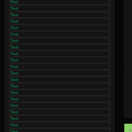
Text
Text
Text
Text
Text
Text
Text
Text
Text
Text
Text
Text
Text
Text
Text
Text
Text
Text
Text
Text
E
Text