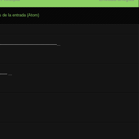
 de la entrada (Atom)
---------------------------------------------...
----- ...