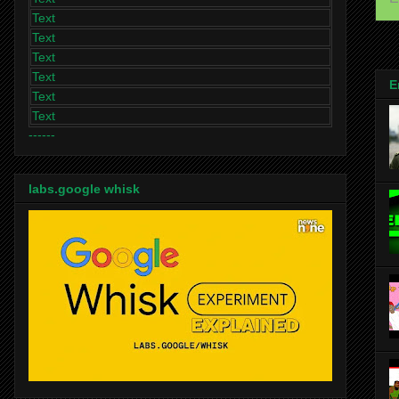
Text
Text
Text
Text
E
Text
Text
------
labs.google whisk