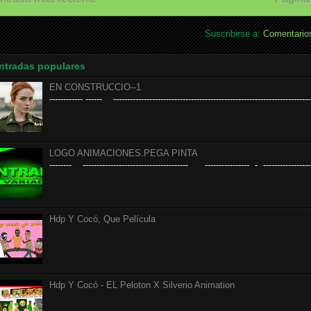
Suscribirse a:
Comentarios
ntradas populares
EN CONSTRUCCIO--1
------------ ------ ------------------------------------------------------------------------
LOGO ANIMACIONES.PEGA PINTA
-------- -------------------------------------- ---------------- - ------------------
Hdp Y Cocó, Que Película
Hdp Y Cocó - EL Peloton X Silverio Animation