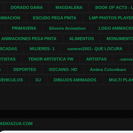
DORADO DAMA
MAGDALENA
BOOK OF ACTS - L
NIMACION
ESCUDO PEGA PINTA
LMP PHOTOS PLAYE
PRIMAVERA
Silverio Animation
LOGO ANIMACI
ANIMACIONES PEGA PINTA
ALIMENTOS
MONUMENTO
ASCADAS
MUJERES- 1
camnet2001- QUE LOCURA
RTISTAS
TENOR ARTISTICA YW
ARTISTAS
.canv
S
DEPORTES
VIZCAINO- HD
Ambra Colombani
VEHICULOS
DJ
DIBUJOS AMIMADOS
MULTI PLA
ADIOAZUA.COM