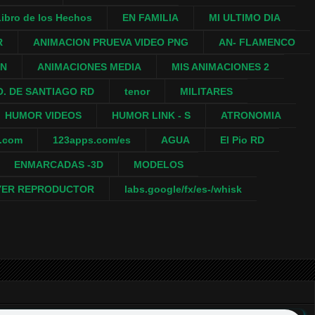
ibro de los Hechos
EN FAMILIA
MI ULTIMO DIA
R
ANIMACION PRUEVA VIDEO PNG
AN- FLAMENCO
ON
ANIMACIONES MEDIA
MIS ANIMACIONES 2
. DE SANTIAGO RD
tenor
MILITARES
HUMOR VIDEOS
HUMOR LINK - S
ATRONOMIA
a.com
123apps.com/es
AGUA
El Pio RD
ENMARCADAS -3D
MODELOS
YER REPRODUCTOR
labs.google/fx/es-/whisk