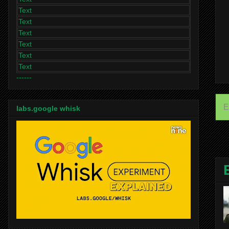
Text
Text
Text
Text
Text
Text
------
E
labs.google whisk