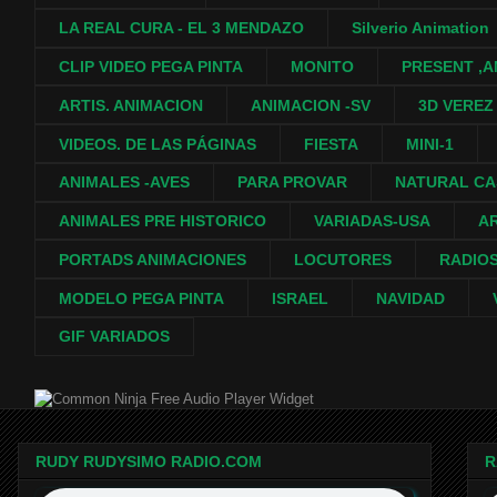
LA REAL CURA - EL 3 MENDAZO
Silverio Animation
CLIP VIDEO PEGA PINTA
MONITO
PRESENT ,A
ARTIS. ANIMACION
ANIMACION -SV
3D VEREZ
VIDEOS. DE LAS PÁGINAS
FIESTA
MINI-1
ANIMALES -AVES
PARA PROVAR
NATURAL C
ANIMALES PRE HISTORICO
VARIADAS-USA
A
PORTADS ANIMACIONES
LOCUTORES
RADIO
MODELO PEGA PINTA
ISRAEL
NAVIDAD
GIF VARIADOS
Free Audio Player Widget
RUDY RUDYSIMO RADIO.COM
R