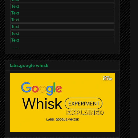
Text
Text
Text
Text
Text
Text
------
labs.google whisk