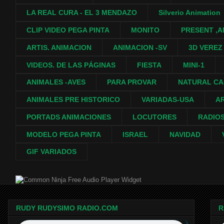
LA REAL CURA - EL 3 MENDAZO
Silverio Animation
CLIP VIDEO PEGA PINTA
MONITO
PRESENT ,A
ARTIS. ANIMACION
ANIMACION -SV
3D VEREZ
VIDEOS. DE LAS PÁGINAS
FIESTA
MINI-1
ANIMALES -AVES
PARA PROVAR
NATURAL C
ANIMALES PRE HISTORICO
VARIADAS-USA
A
PORTADS ANIMACIONES
LOCUTORES
RADIO
MODELO PEGA PINTA
ISRAEL
NAVIDAD
GIF VARIADOS
Free Audio Player Widget
RUDY RUDYSIMO RADIO.COM
R