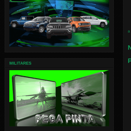
a
N
P
MILITARES